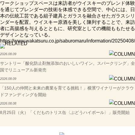
ワークショップスペースは来訪者がウイスキーのブレンド体験
を通じてブレンダーの技術を体感できる空間で、中心には、日
本の伝統工芸である組子建具とガラスを融合させたガラスシリ
ンダーを配置。ウイスキー原酒を美しく陳列することで、来訪
者に高揚感を与えるとともに、研究室としての機能ももたせる
デザインとなっている。
https://www.wakatsuru.co.jp/saburomaru/information/20250408/
2026.08.09
サントリー「酸化防止剤無添加のおいしいワイン。スパークリング」全
国でリニューアル新発売
2026.08.09
「150人の仲間と未来の農業を育てる挑戦！」横濱ワイナリーがクラウ
ドファンディングを開始
2026.08.08
8月25日（火）「くだものトリス缶〈ぶどうハイボール〉」販売開始