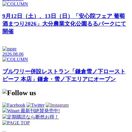
9月12日（土）、13日（日）「安心院フェア 葡萄
酒まつり2026」大分農業文化公園るるパークにて
開催
2026.08.06
ブルワリー併設レストラン「鎌倉雪ノ下ロースト
ビーフ 本店」鎌倉・雪ノ下エリアにオープン