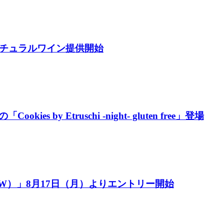
ナチュラルワイン提供開始
y Etruschi -night- gluten free」登場
/W）」8月17日（月）よりエントリー開始