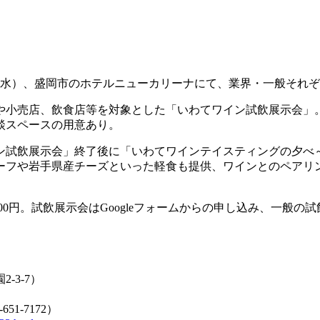
（水）、盛岡市のホテルニューカリーナにて、業界・一般それ
卸売りや小売店、飲食店等を対象とした「いわてワイン試飲展示会
談スペースの用意あり。
ン試飲展示会」終了後に「いわてワインテイスティングの夕べ
ーフや岩手県産チーズといった軽食も提供、ワインとのペアリ
00円。試飲展示会はGoogleフォームからの申し込み、一般
-3-7）
1-7172）