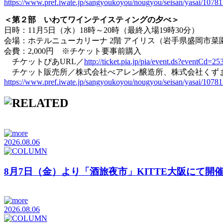
https://www.pref.iwate.jp/sangyoukoyou/nougyou/seisan/yasai/10781
＜第２部 いわてワインテイスティングの夕べ＞
日時：11月5日（水）18時～20時（最終入場19時30分）
会場：ホテルニューカリーナ 2階 アイリス（岩手県盛岡市菜園2
会費：2,000円 ※チケット要事前購入
チケットぴあURL／
http://ticket.pia.jp/pia/event.ds?eventCd=2
チケット販売所／株式会社べアレン醸造所、株式会社くずま
https://www.pref.iwate.jp/sangyoukoyou/nougyou/seisan/yasai/10781
2026.08.06
8月7日（金）より「酒旅夜市」KITTE大阪にて開
2026.08.06