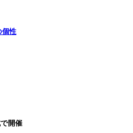
の個性
成で開催