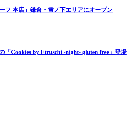
ーフ 本店」鎌倉・雪ノ下エリアにオープン
y Etruschi -night- gluten free」登場