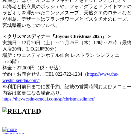
み焼き。ほか、オシェトラキャビアをトッピングしたオマー
ル海老と帆立貝のポッシェや、フォアグラとドライトマトの
ラビオリを浮かべたコンソメスープ、天然クエのロティなど
が用意。デザートはフランボワーズとピスタチオのローズ、
宮城県産いちごのソルベ。
＜クリスマスディナー『Joyous Christmas 2025』＞
実施日：12月20日（土）～12月25日（木）17時～22時（最終
入店20時、L.O.21時30分）
場所：ウェスティンホテル仙台 レストラン シンフォニー
（26階）
料金：27,000円（税・サ込）
予約・お問合せ先：TEL 022-722-1234（
https://www.the-
westin-sendai.com/
）
※利用日前日までに要予約。記載の営業時間およびメニュー
内容は変更になる場合あり。
https://the-westin-sendai.com/sp/christmasdinner/