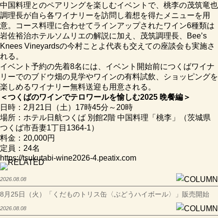
中国料理とのペアリングを楽しむイベントで、桃李の茂筑竜也
調理長が自ら各ワイナリーを訪問し着想を得たメニューを用
意。コース料理に合わせてラインアップされたワイン6種類は
岩佐裕治ホテルソムリエの解説に加え、茂筑調理長、Bee’s
Knees Vineyardsの今村ことよ代表も交えての座談会も実施さ
れる。
イベント予約の先着8名には、イベント開始前につくばワイナ
リーでのブドウ畑の見学やワインの有料試飲、ショッピングを
楽しめるワイナリー無料送迎も用意される。
＜つくばのワインでテロワールを愉しむ2025 晩餐編＞
日時：2月21日（土）17時45分～20時
場所：ホテル日航つくば 別館2階 中国料理「桃李」（茨城県
つくば市吾妻1丁目1364-1）
料金：20,000円
定員：24名
https://tsukutabi-wine2026-4.peatix.com
2026.08.08
8月25日（火）「くだものトリス缶〈ぶどうハイボール〉」販売開始
2026.08.08