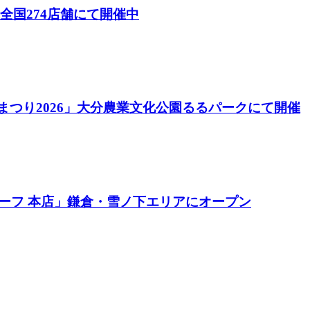
26）」全国274店舗にて開催中
酒まつり2026」大分農業文化公園るるパークにて開催
ーフ 本店」鎌倉・雪ノ下エリアにオープン