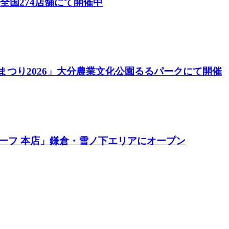
26）」全国274店舗にて開催中
酒まつり2026」大分農業文化公園るるパークにて開催
ーフ 本店」鎌倉・雪ノ下エリアにオープン