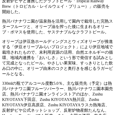
反射炉ビヤと連携したクラフトビール「Tropical Railway
Brew（トロピカル・レイルウェイ・ブリュー）」の販売を
開始した。
熱川バナナワニ園が温泉熱を活用して園内で栽培した完熟ス
ターフルーツと、オリーブ油を搾った後に生まれるオリー
ブ・ポマスを使用した、サステナブルなクラフトビール。
オリーブは伊豆急ホールディングスとウィズオリーブが推進
する「伊豆オリーブみらいプロジェクト」により伊豆地域で
栽培されたもので、未利用資源の活用、自然エネルギーの循
環、地域内連携を「おいしさ」という形で発信する試みとし
て完成となったビール。やさしい果実味、すっきりとした飲
み口の中に、オリーブ由来のコクと奥行きを感じるラガービ
ールとなる。
330mlの瓶でアルコール度数5.0％。主な販売先（予定）は熱
川バナナワニ園フルーツパーラー、熱川バナナワニ園本園売
店、熱川バナナワニ園オンラインストアのほか、Zushu
KIYOTAYA下田店、Zushu KIYOTAYA熱川店、Zushu
KIYOTAYA伊豆高原店、Zushu KIYOTAYAラスカ熱海店、
反射炉ビヤ公式ネットショップ、反射炉物産館たんなん、