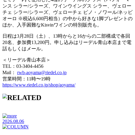
ンス シラー/シラーズ、ワインウイングス シラー、ヴェロー
チェ シラー/シラーズ、ヴェローチェ ピノ・ノワール/ネッビ
オーロ ※税込6,600円相当）の中から好きな1脚プレゼントの
ほか、入手困難なKisvinワインの特別販売も。
日程は3月28日（土）、13時からと16からの二部構成で各回
20名、参加費13,200円。申し込みはリーデル青山本店まで電
話もしくはメール。
＜リーデル青山本店＞
TEL：03-3404-4456
Mail：
rwb-aoyama@riedel.co.jp
営業時間：11時〜19時
https://www.riedel.co.jp/shop/aoyama/
2026.08.06