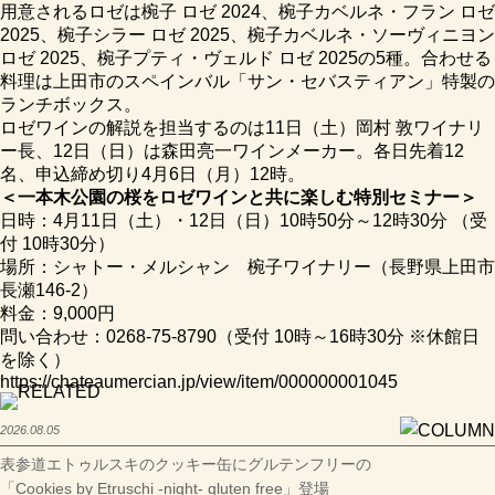
用意されるロゼは椀子 ロゼ 2024、椀子カベルネ・フラン ロゼ
2025、椀子シラー ロゼ 2025、椀子カベルネ・ソーヴィニヨン
ロゼ 2025、椀子プティ・ヴェルド ロゼ 2025の5種。合わせる
料理は上田市のスペインバル「サン・セバスティアン」特製の
ランチボックス。
ロゼワインの解説を担当するのは11日（土）岡村 敦ワイナリ
ー長、12日（日）は森田亮一ワインメーカー。各日先着12
名、申込締め切り4月6日（月）12時。
＜一本木公園の桜をロゼワインと共に楽しむ特別セミナー＞
日時：4月11日（土）・12日（日）10時50分～12時30分 （受
付 10時30分）
場所：シャトー・メルシャン 椀子ワイナリー（長野県上田市
長瀬146-2）
料金：9,000円
問い合わせ：0268-75-8790（受付 10時～16時30分 ※休館日
を除く）
https://chateaumercian.jp/view/item/000000001045
2026.08.05
表参道エトゥルスキのクッキー缶にグルテンフリーの
「Cookies by Etruschi -night- gluten free」登場