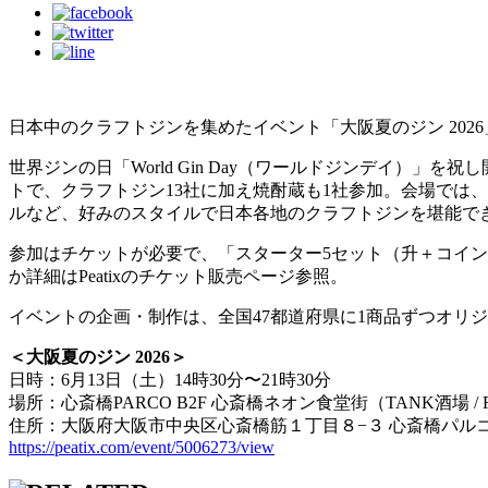
日本中のクラフトジンを集めたイベント「大阪夏のジン 2026」
世界ジンの日「World Gin Day（ワールドジンデイ
トで、クラフトジン13社に加え焼酎蔵も1社参加。会場では
ルなど、好みのスタイルで日本各地のクラフトジンを堪能で
参加はチケットが必要で、「スターター5セット（升＋コイン5個
か詳細はPeatixのチケット販売ページ参照。
イベントの企画・制作は、全国47都道府県に1商品ずつオリ
＜大阪夏のジン 2026＞
日時：6月13日（土）14時30分〜21時30分
場所：心斎橋PARCO B2F 心斎橋ネオン食堂街（TANK酒場 / FARP
住所：大阪府大阪市中央区心斎橋筋１丁目８−３ 心斎橋パルコ
https://peatix.com/event/5006273/view