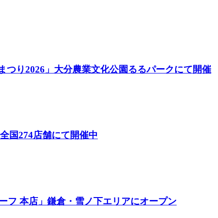
酒まつり2026」大分農業文化公園るるパークにて開催
26）」全国274店舗にて開催中
ーフ 本店」鎌倉・雪ノ下エリアにオープン