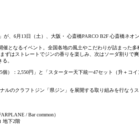
が、6月13日（土）、大阪・ 心斎橋PARCO B2F 心斎橋ネ
）」を祝し開催となるイベント。全国各地の風土やこだわりが詰まっ
、まずはストレートでジンの香りを楽しみ、次はソーダ割りで
きる。
）：2,550円」と「スターター天下統一47セット（升＋コイン
ジナルのクラフトジン「県ジン」を展開する取り組みを行なう
LANE / Bar common）
 地下2階