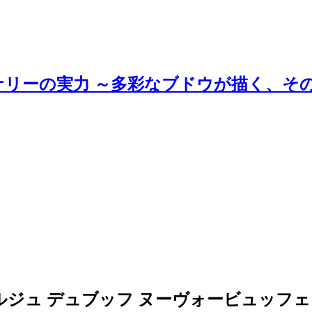
ナリーの実力 ～多彩なブドウが描く、そ
ュ デュブッフ ヌーヴォービュッフェ 2