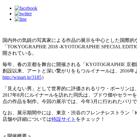
国内外の気鋭の写真家による作品の展示を中心とした国際的な写
「TOKYOGRAPHIE 2018 -KYOTOGRAPHIE S
開されている。
毎年、春の京都を舞台に開催される「KYOTOGRAPHIE
創設以来、アートと深い繋がりをもつルイナールは、2016
http://winart.jp/3185
）
「見えない男」として世界的に評価されるリウ・ボーリンは
2017年8月にルイナールを訪れた同氏は、ブドウ畑やセラー
点の作品を制作。今回の展示では、今年3月に行われたパリ
なお、展示期間中には、東京・渋谷のフレンチレストラン「KEI
店舗や詳細については
特設サイト
をチェック！
＜開催概要＞