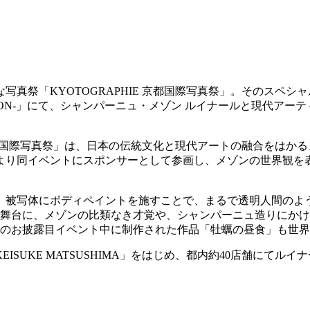
真祭「KYOTOGRAPHIE 京都国際写真祭」。そのスペ
PECIAL EDITION-」にて、シャンパーニュ・メゾン ルイナール
 京都国際写真祭」は、日本の伝統文化と現代アートの融合をはかる
年より同イベントにスポンサーとして参画し、メゾンの世界観
、被写体にボディペイントを施すことで、まるで透明人間のよ
を舞台に、メゾンの比類なき才覚や、シャンパーニュ造りにかけ
でのお披露目イベント中に制作された作品「牡蠣の昼食」も世
SUKE MATSUSHIMA」をはじめ、都内約40店舗にて