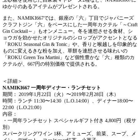
ゆかりのあるアイテムがプレゼントされる。
また、NAMIKI667では、銀座の「六」丁目でジャパニーズ
クラフトジン「六」をベースにした一周年カクテル「～Craft
Gin Cocktail～」もオンメニュー。冬を連想させる食材、シ
ョウガを効かせたオリジナルのシロップがアクセントとなる
「ROKU Seasonal Gin & Tonic」や、香りと喉越しを印象的な
ものに変えるきな粉を加え、草餅を連想させる味わいの
「ROKU Green Tea Martini」など個性豊かな「六」種類のカ
クテルが、667円の特別価格で提供される。
＜詳細＞
NAMIKI667 一周年ディナー・ランチセット
期間： 2019年1月22日（火）〜2019年2月28日（木）
時間：ランチ 11:30〜14:30（L.O.14:00）、ディナー18:00〜
22:00（L.O.21:00）
内容：
・一周年ランチセット スペシャルギフト付き 4,800円（税サ
別）
スパークリングワイン 1杯、アミューズ、前菜、スープ、メ