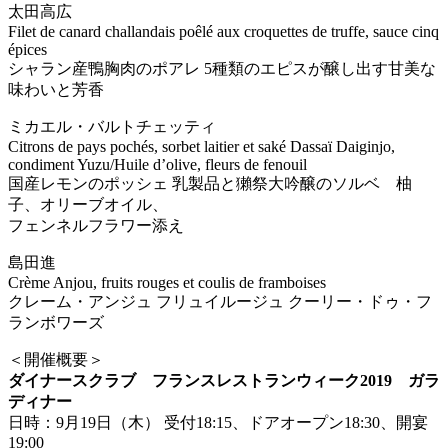
太田高広
Filet de canard challandais poêlé aux croquettes de truffe, sauce cinq
épices
シャラン産鴨胸肉のポアレ 5種類のエピスが醸し出す甘美な
味わいと芳香
ミカエル・バルトチェッティ
Citrons de pays pochés, sorbet laitier et saké Dassaï Daiginjo,
condiment Yuzu/Huile d’olive, fleurs de fenouil
国産レモンのポッシェ 乳製品と獺祭大吟醸のソルベ 柚
子、オリーブオイル、
フェンネルフラワー添え
島田進
Crème Anjou, fruits rouges et coulis de framboises
クレーム・アンジュ フリュイルージュ クーリー・ドゥ・フ
ランボワーズ
＜開催概要＞
ダイナースクラブ フランスレストランウィーク2019 ガラ
ディナー
日時：9月19日（木） 受付18:15、ドアオープン18:30、開宴
19:00