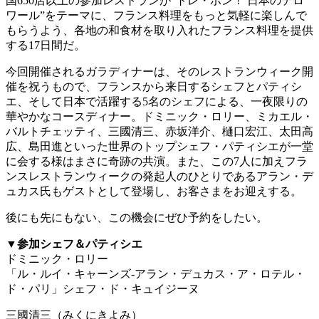
国650店以上の参加レストランが“トレ・ボン！ 日本のテロ
ワール”をテーマに、フランス料理をもっと気軽に楽しんで
もらうよう、各地の和食材を取り入れたフランス料理を提供
する17日間だ。
今回開催されるガラディナーは、そのレストランウィーク開
催を祝うもので、フランスから来日するシェフとパティシ
エ、そして日本で活躍する5名のシェフによる、一夜限りの
華やかなコースディナー。ドミニック・ロリー、ミカエル・
バルトチェッティ、三國清三、赤坂洋介、樋口宏江、太田高
広、島田進といった世界のトップシェフ・パティシエが一堂
に会する様はまさに奇跡の共演。また、この7人に加えフラ
ンスレストランウィークの発起人のひとりであるアラン・デ
ュカス氏もゲストとして登場し、お客さまをお迎えする。
後にも先にもない、この機会にぜひ予約をしたい。
▼
参加シェフ＆パティシエ
ドミニック・ロリー
「ル・ルイ・キャーンズ-アラン・デュカス・ア・ロテル・
ド・パリ」シェフ・ド・キュイジーヌ
三國清三（みくにきよみ）