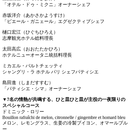
「オテル・ドゥ・ミクニ」オーナーシェフ
赤坂洋介（あかさかようすけ）
「ピエール・ガニェール」エグゼクティブシェフ
樋口宏江（ひぐちひろえ）
志摩観光ホテル総料理長
太田高広（おおたたかひろ）
ホテルニューオータニ統括料理長
ミカエル・バルトチェッティ
シャングリ・ラ ホテル パリ シェフパティシエ
島田進（しまだすすむ）
「パティシエ・シマ」オーナーシェフ
▼7名の情熱が共鳴する、ひと皿ひと皿が主役の一夜限りの
スペシャルコース
ドミニック・ロリー
Bouillon rafraîchi de melon, citronnelle / gingembre et homard bleu
メロン、レモングラス、生姜の冷製ブイヨン、オマールブル
ー