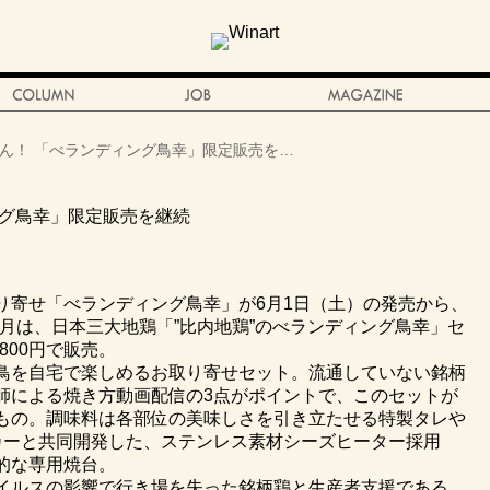
ん！ 「べランディング鳥幸」限定販売を…
ング鳥幸」限定販売を継続
り寄せ「べランディング鳥幸」が6月1日（土）の発売から、
、7月は、日本三大地鶏「”比内地鶏”のべランディング鳥幸」セ
800円で販売。
鳥を自宅で楽しめるお取り寄せセット。流通していない銘柄
師による焼き方動画配信の3点がポイントで、このセットが
もの。調味料は各部位の美味しさを引き立たせる特製タレや
カーと共同開発した、ステンレス素材シーズヒーター採用
的な専用焼台。
イルスの影響で行き場を失った銘柄鶏と生産者支援である