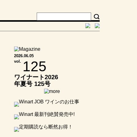
2026.06.05
125
vol.
ワイナート2026
年夏号 125号
日本ワイン 中国
地方 静かに光
るワイナリーの
実力 ～多彩なブ
ドウが描く、そ
の個性