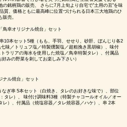
の銘柄鶏の販売、 さらに7月上旬より自宅で”土用の丑”を味
 品質、価格ともに最高峰に位置づけられる日本三大地鶏のひ
も販売。
「鳥幸オリジナル焼台」セット
串10本セット5種（もも、手羽、せせり、砂肝、ぼんじり各2
黒七味／トリュフ塩／特製燻製塩／超粗挽き黒胡椒）、味付
ストラリアの海水を使用した焼塩／鳥幸特製タレ）、付属品
お好みの野菜を刺してお楽しみ下さい）
ジナル焼台」セット
産 うなぎ串 5本セット（白焼き、タレのお好きな味で）、部位
椒：タレ）、 味付け調味料3種（特製チャコールオイル／オー
タレ）、付属品（焼塩容器／タレ焼容器／ハケ）、串 2本