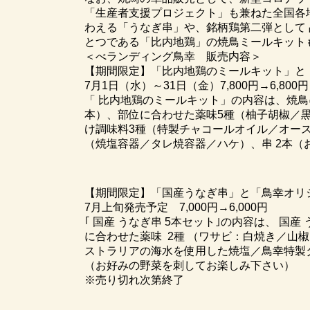
「生産者支援プロジェクト」も兼ねた全国各地
わえる「うなぎ串」や、銘柄鶏第二弾として
とつである「比内地鶏」の焼鳥ミールキット
＜べランディング鳥幸 販売内容＞
【期間限定】「比内地鶏のミールキット」と
7月1日（水）～31日（金）7,800円→6,800円
「 比内地鶏のミールキット」の内容は、焼鳥
本）、部位に合わせた薬味5種（柚子胡椒／
け調味料3種（特製チャコールオイル／オー
（焼塩容器／タレ焼容器／ハケ）、串 2本（
【期間限定】「国産うなぎ串」と「鳥幸オリ
7月上旬発売予定 7,000円→6,000円
｢ 国産 うなぎ串 5本セット｣の内容は、 国
に合わせた薬味 2種 （ワサビ：白焼き／山
ストラリアの海水を使用した焼塩／鳥幸特製
（お好みの野菜を刺してお楽しみ下さい）
※売り切れ次第終了