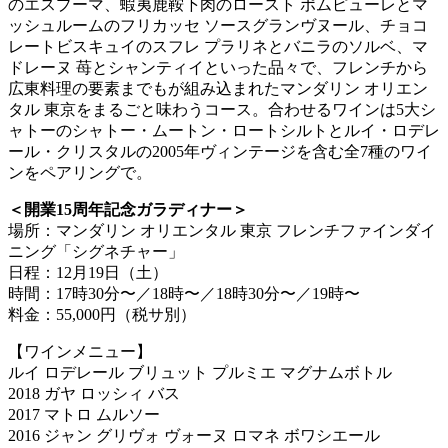
のエスプーマ、蝦夷鹿鞍下肉のロースト ポムピューレとマ
ッシュルームのフリカッセ ソースグランヴヌール、チョコ
レートビスキュイのスフレ プラリネとバニラのソルベ、マ
ドレーヌ 苺とシャンティイといった品々で、フレンチから
広東料理の要素までもが組み込まれたマンダリン オリエン
タル 東京をまるごと味わうコース。合わせるワインは5大シ
ャトーのシャトー・ムートン・ロートシルトとルイ・ロデレ
ール・クリスタルの2005年ヴィンテージを含む全7種のワイ
ンをペアリングで。
＜開業15周年記念ガラディナー＞
場所：マンダリン オリエンタル 東京 フレンチファインダイ
ニング「シグネチャー」
日程：12月19日（土）
時間：17時30分〜／18時〜／18時30分〜／19時〜
料金：55,000円（税サ別）
【ワインメニュー】
ルイ ロデレール ブリュット プルミエ マグナムボトル
2018 ガヤ ロッシィ バス
2017 マトロ ムルソー
2016 ジャン グリヴォ ヴォーヌ ロマネ ボワシエール