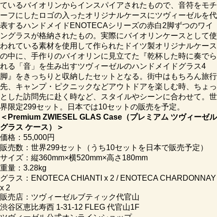
ているバイオリンからインスパイアされたもので、音符をモチ
ーフにしたロゴの入ったオリジナルケースにツヴィーゼルを代
表するハンドメイドENOTECAシリーズの赤白2脚ずつのワイ
ングラスが格納されたもの。実際にバイオリンケースとして使
われている素材を使用して作られたドイツ製オリジナルケース
の中に、手作りのバイオリンに見立てた『乾杯した時に奏でら
れる「音」を生み出すツヴィーゼルのハンドメイドグラス4
脚』をきっちりと収納したセットとなる。街中はもちろん旅行
先、キャンプ・ピクニックなどアウトドアを楽しむ時、ちょっ
とした訪問先に赴く時など、スタイルやシーンに合わせて。世
界限定299セット。日本では10セットの販売を予定。
＜Premium ZWIESEL GLAS Case（プレミアム ツヴィーゼル
グラス ケース）＞
価格：55,000円
販売数：世界299セット（うち10セットを日本で販売予定）
サイズ：縦360mm×横520mm×高さ180mm
重量：3.28kg
グラス：ENOTECA CHIANTI x 2 / ENOTECA CHARDONNAY
x 2
販売店：ツヴィーゼルブティック代官山
渋谷区恵比寿西 1-31-12 FLEG 代官山1F