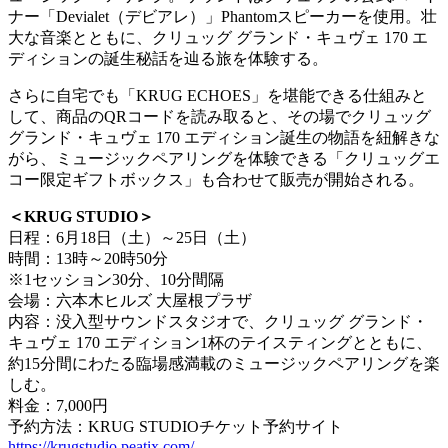
ナー「Devialet（デビアレ）」Phantomスピーカーを使用。壮
大な音楽とともに、クリュッグ グランド・キュヴェ 170 エ
ディションの誕生秘話を辿る旅を体験する。
さらに自宅でも「KRUG ECHOES」を堪能できる仕組みと
して、商品のQRコードを読み取ると、その場でクリュッグ
グランド・キュヴェ 170 エディション誕生の物語を紐解きな
がら、ミュージックペアリングを体験できる「クリュッグエ
コー限定ギフトボックス」も合わせて販売が開始される。
＜KRUG STUDIO＞
日程：6月18日（土）～25日（土）
時間：13時～20時50分
※1セッション30分、10分間隔
会場：六本木ヒルズ 大屋根プラザ
内容：没入型サウンドスタジオで、クリュッグ グランド・
キュヴェ 170 エディション1杯のテイスティングとともに、
約15分間にわたる臨場感満載のミュージックペアリングを楽
しむ。
料金：7,000円
予約方法：KRUG STUDIOチケット予約サイト
https://krugstudio.peatix.com/