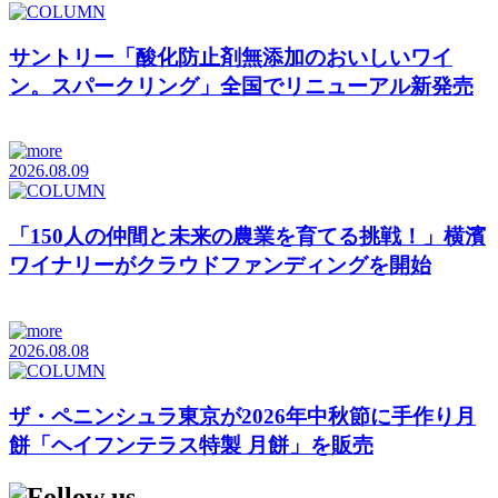
サントリー「酸化防止剤無添加のおいしいワイ
ン。スパークリング」全国でリニューアル新発売
2026.08.09
「150人の仲間と未来の農業を育てる挑戦！」横濱
ワイナリーがクラウドファンディングを開始
2026.08.08
ザ・ペニンシュラ東京が2026年中秋節に手作り月
餅「ヘイフンテラス特製 月餅」を販売