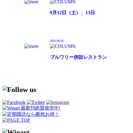
9月12日（土）、13日
（日）「安心院フェア 葡萄
酒まつり2026」大分農業文
化公園るるパークにて開催
2026.08.06
ブルワリー併設レストラン
「鎌倉雪ノ下ローストビー
フ 本店」鎌倉・雪ノ下エリ
アにオープン