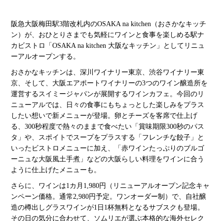
阪急大阪梅田駅3階改札内のOSAKA na kitchen（おさかなキッチ
ン）が、おひとりさまでも気軽にワインと食事を楽しめる駅ナ
カビストロ「OSAKA na kitchen 大阪なキッチン」としてリニュ
ーアルオープンする。
おさかなキッチンは、深川ワイナリー東京、渋谷ワイナリー東
京、そして、大阪エアポートワイナリーの3つのワイン醸造所を
運営するスイミージャパンが展開するワインカフェ。今回のリ
ニューアルでは、日々の食事にもちょっとした楽しみをプラス
したい想いで新メニューが登場。卵とチーズを客席で仕上げ
る、300秒程度で熱々のままで食べたい「賞味期限300秒のパス
タ」や、スポイトでスープをプラスする「フレンチな餃子」と
いったビストロメニューに加え、「赤ワインたっぷりのブルゴ
ーニュな大阪風土手煮」などの大阪らしい料理をワインに合う
ように仕上げたメニューも。
さらに、ワインは1カ月1,980円（リニューアルオープン記念キャ
ンペーン価格。通常2,980円予定。ワンオーダー制）で、自社醸
造の樽出しグラスワインが1日1杯無料となるサブスクも登場。
その日の気分に合わせて、ソムリエが選ぶ本格的な海外セレク