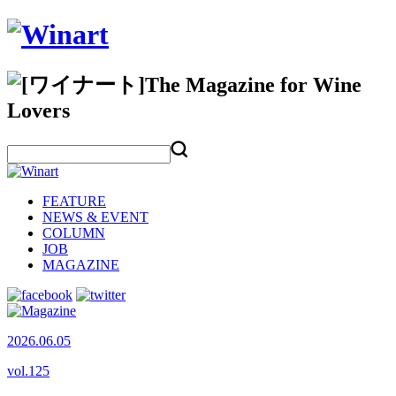
FEATURE
NEWS & EVENT
COLUMN
JOB
MAGAZINE
2026.06.05
vol.
125