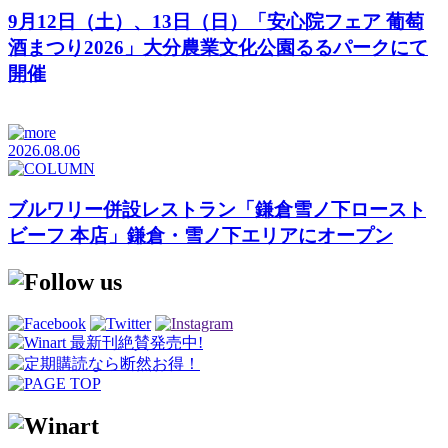
9月12日（土）、13日（日）「安心院フェア 葡萄
酒まつり2026」大分農業文化公園るるパークにて
開催
2026.08.06
ブルワリー併設レストラン「鎌倉雪ノ下ロースト
ビーフ 本店」鎌倉・雪ノ下エリアにオープン