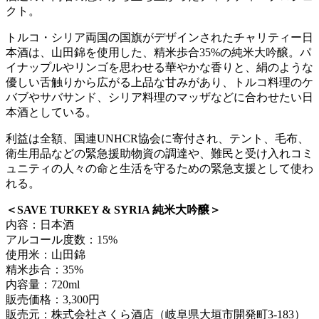
クト。
トルコ・シリア両国の国旗がデザインされたチャリティー日
本酒は、山田錦を使用した、精米歩合35%の純米大吟醸。パ
イナップルやリンゴを思わせる華やかな香りと、絹のような
優しい舌触りから広がる上品な甘みがあり、トルコ料理のケ
バブやサバサンド、シリア料理のマッザなどに合わせたい日
本酒としている。
利益は全額、国連UNHCR協会に寄付され、テント、毛布、
衛生用品などの緊急援助物資の調達や、難民と受け入れコミ
ュニティの人々の命と生活を守るための緊急支援として使わ
れる。
＜SAVE TURKEY & SYRIA 純米大吟醸＞
内容：日本酒
アルコール度数：15%
使用米：山田錦
精米歩合：35%
内容量：720ml
販売価格：3,300円
販売元：株式会社さくら酒店（岐阜県大垣市開発町3-183）