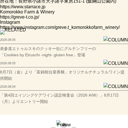
所在地：長野県小諸市大字諸字東房151-1 (飯綱山公園内)
https://www.starrace.jp
Komorokko Farm & Winery
https://greve-t.co.jp/
Instagram
https://www.instagram.com/greve.t_komorokkofarm_winery/
2026.08.05
表参道エトゥルスキのクッキー缶にグルテンフリーの
「Cookies by Etruschi -night- gluten free」登場
2026.08.05
8月7日（金）より「富錦樹台菜香檳」オリジナルナチュラルワイン提
供開始
2026.08.04
「第4回エイジングケアワイン認定検査会（2026 A/W）」8月17日
（月）よりエントリー開始