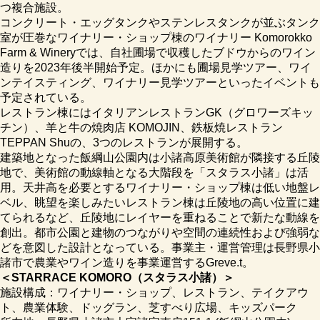
つ複合施設。
コンクリート・エッグタンクやステンレスタンクが並ぶタンク
室が圧巻なワイナリー・ショップ棟のワイナリー Komorokko
Farm & Wineryでは、自社圃場で収穫したブドウからのワイン
造りを2023年後半開始予定。ほかにも圃場見学ツアー、ワイ
ンテイスティング、ワイナリー見学ツアーといったイベントも
予定されている。
レストラン棟にはイタリアンレストランGK（グロワーズキッ
チン）、羊と牛の焼肉店 KOMOJIN、鉄板焼レストラン
TEPPAN Shuの、3つのレストランが展開する。
建築地となった飯綱山公園内は小諸高原美術館が隣接する丘陵
地で、美術館の動線軸となる大階段を「スタラス小諸」は活
用。天井高を必要とするワイナリー・ショップ棟は低い地盤レ
ベル、眺望を楽しみたいレストラン棟は丘陵地の高い位置に建
てられるなど、丘陵地にレイヤーを重ねることで新たな動線を
創出。都市公園と建物のつながりや空間の連続性および強弱な
どを意図した設計となっている。事業主・運営管理は長野県小
諸市で農業やワイン造りを事業運営するGreve.t。
＜STARRACE KOMORO（スタラス小諸）＞
施設構成：ワイナリー・ショップ、レストラン、テイクアウ
ト、農業体験、ドッグラン、芝すべり広場、キッズパーク