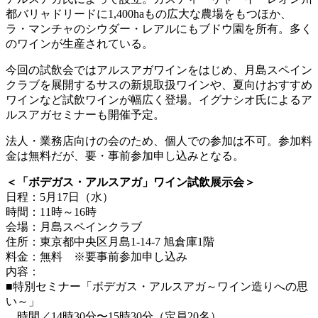
都バリャドリードに1,400haもの広大な農場をもつほか、
ラ・マンチャのシウダー・レアルにもブドウ園を所有。多く
のワインが生産されている。
今回の試飲会ではアルスアガワインをはじめ、月島スペイン
クラブを展開するサスの新規取扱ワインや、夏向けおすすめ
ワインなど試飲ワインが幅広く登場。イグナシオ氏によるア
ルスアガセミナーも開催予定。
法人・業務店向けの会のため、個人での参加は不可。参加料
金は無料だが、要・事前参加申し込みとなる。
＜「ボデガス・アルスアガ」ワイン試飲展示会＞
日程：5月17日（水）
時間：11時～16時
会場：月島スペインクラブ
住所：東京都中央区月島1-14-7 旭倉庫1階
料金：無料 ※要事前参加申し込み
内容：
■特別セミナー「ボデガス・アルスアガ～ワイン造りへの思
い～」
時間／14時30分〜15時30分（定員20名）