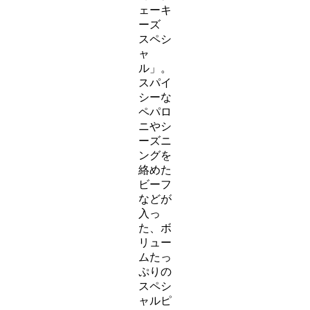
ェーキ
ーズ
スペシ
ャ
ル」。
スパイ
シーな
ペパロ
ニやシ
ーズニ
ングを
絡めた
ビーフ
などが
入っ
た、ボ
リュー
ムたっ
ぷりの
スペシ
ャルピ