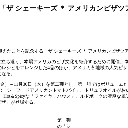
「ザ シェーキーズ ＊ アメリカンピザツ
迎えたことを記念する「ザ シェーキーズ ＊ アメリカンピザツ
 Parlor”に立ち返り、本場アメリカのピザ文化を紹介するために
気ピザのレシピをアレンジした4品のほか、アメリカ各地域の人気
となる。
日（金）～11月30日（木）を第二弾とし、第一弾ではボリュー
の「シーフードアメリカントマトパイ」、トリュフオイルがお
Hot＆Spicyな「ファイヤーハウス」、ルドポークの濃厚
コピザ」が登場する。
第一弾
の「シ