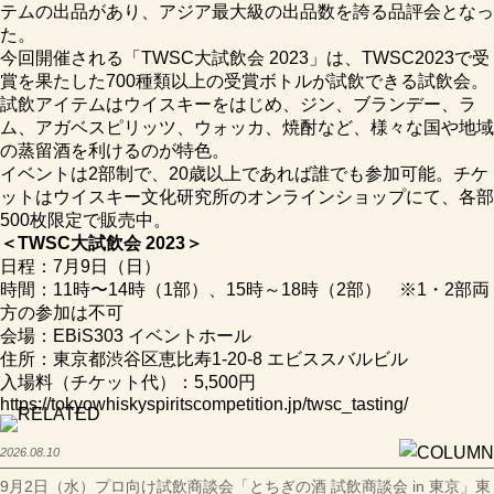
テムの出品があり、アジア最大級の出品数を誇る品評会となっ
た。
今回開催される「TWSC大試飲会 2023」は、TWSC2023で受
賞を果たした700種類以上の受賞ボトルが試飲できる試飲会。
試飲アイテムはウイスキーをはじめ、ジン、ブランデー、ラ
ム、アガベスピリッツ、ウォッカ、焼酎など、様々な国や地域
の蒸留酒を利けるのが特色。
イベントは2部制で、20歳以上であれば誰でも参加可能。チケ
ットはウイスキー文化研究所のオンラインショップにて、各部
500枚限定で販売中。
＜TWSC大試飲会 2023＞
日程：7月9日（日）
時間：11時〜14時（1部）、15時～18時（2部） ※1・2部両
方の参加は不可
会場：EBiS303 イベントホール
住所：東京都渋谷区恵比寿1-20-8 エビススバルビル
入場料（チケット代）：5,500円
https://tokyowhiskyspiritscompetition.jp/twsc_tasting/
2026.08.10
9月2日（水）プロ向け試飲商談会「とちぎの酒 試飲商談会 in 東京」東