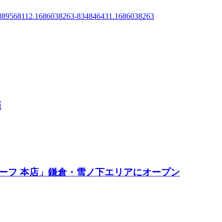
.1389568112.1686038263-834846431.1686038263
催
ーフ 本店」鎌倉・雪ノ下エリアにオープン