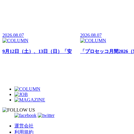
2026.08.07
2026.08.07
9月12日（土）、13日（日）「安
「プロセッコ月間2026（Mes
心院フェア 葡萄酒まつり2026」
Prosecco 2026）」全国
大分農業文化公園るるパークにて
て開催中
開催
運営会社
利用規約