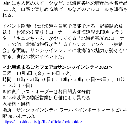
国的にも人気のスイーツなど、北海道各地の特産品や名産品
に加え、自宅で楽しめる地ビールなどのアルコールも販売さ
れる。
イベント期間中は北海道を自宅で堪能できる「野菜詰め放
題！・お米の枡売り！コーナー」や北海道観光PRキャラク
ター「キュンちゃん」がやってくる「北海道観光PRコーナ
ー」の他、北海道旅行が当たるチャンス「アンケート抽選
会」を実施。サンシャインシティに北海道の魅力が勢ぞろい
する、食欲の秋のイベントだ。
＜北海道まるごとフェアinサンシャインシティ2023＞
日程：10月6日（金）～10日（火）
時間：11時～21時（6日）、10時～20時（7日〜9日）、11時
～18時（10日）
※飲食店ラストオーダーは各日閉店30分前
※18時以降の物販営業は店舗により異なる
入場料：無料
場所：サンシャインシティ ワールドインポートマートビル4
階 展示ホールA
https://sunshinecity.jp/file/official/hokkaido/