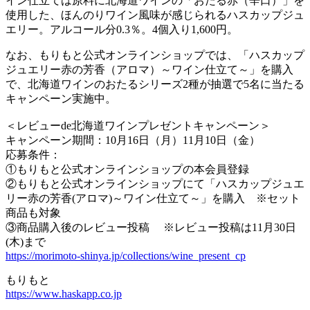
イン仕立ては原料に北海道ワインの「おたる赤（辛口）」を
使用した、ほんのりワイン風味が感じられるハスカップジュ
エリー。アルコール分0.3％。4個入り1,600円。
なお、もりもと公式オンラインショップでは、「ハスカップ
ジュエリー赤の芳香（アロマ）～ワイン仕立て～」を購入
で、北海道ワインのおたるシリーズ2種が抽選で5名に当たる
キャンペーン実施中。
＜レビューde北海道ワインプレゼントキャンペーン＞
キャンペーン期間：10月16日（月）11月10日（金）
応募条件：
①もりもと公式オンラインショップの本会員登録
②もりもと公式オンラインショップにて「ハスカップジュエ
リー赤の芳香(アロマ)～ワイン仕立て～」を購入 ※セット
商品も対象
③商品購入後のレビュー投稿 ※レビュー投稿は11月30日
(木)まで
https://morimoto-shinya.jp/collections/wine_present_cp
もりもと
https://www.haskapp.co.jp