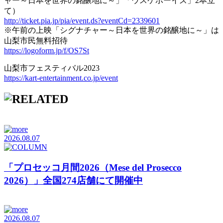
ャー～日本を世界の銘醸地に～」「ウスケボーイズ」2本立
て）
http://ticket.pia.jp/pia/event.ds?eventCd=2339601
※午前の上映「シグナチャー～日本を世界の銘醸地に～」は
山梨市民無料招待
https://logoform.jp/f/OS7St
山梨市フェスティバル2023
https://kart-entertainment.co.jp/event
2026.08.07
「プロセッコ月間2026（Mese del Prosecco
2026）」全国274店舗にて開催中
2026.08.07