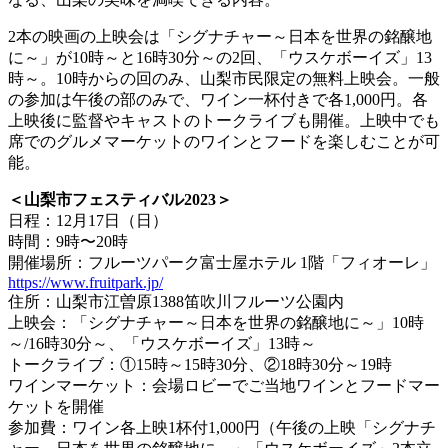
2本の映画の上映会は「シグナチャー～日本を世界の銘醸地
に～」が10時～と16時30分～の2回、「ウスケボーイズ」13
時～。10時からの回のみ、山梨市民限定の無料上映会。一般
の参加は午後の部のみで、ワイン一杯付きで各1,000円。各
上映後に監督やキャストのトークライブも開催。上映中でも
席でのグルメマーケットのワインとフードを楽しむことが可
能。
＜山梨市フェスティバル2023＞
日程：12月17日（日）
時間：9時〜20時
開催場所：フルーツパーク富士屋ホテル 1階「フィオーレ」
https://www.fruitpark.jp/
住所：山梨市江曽原1388笛吹川フルーツ公園内
上映会：「シグナチャー～日本を世界の銘醸地に～」10時
～/16時30分～、「ウスケボーイズ」13時～
トークライブ：①15時～15時30分、②18時30分～19時
ワインマーケット：会場ロビーでご当地ワインとフードマー
ケットを開催
参加費：ワイン各上映1杯付1,000円（午後の上映「シグナチ