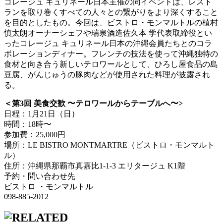
コレージュ キュリネール日本主催の同イベントは、レスト
ランを取り巻くすべての人々との繋がりをより深くすること
を⽬的としたもの。今回は、ビストロ・モンマルトルの植村
慎太朗オーナーシェフや瑞泉酒造佐久本 学代表取締役とい
ったコレージュ キュリネール日本の沖縄会員たちとのコラ
ボレーションディナー。フレンチの技法を使って沖縄独特の
食材と向き合う新しいテロワールとして、ひろし屋食品の島
豆腐、がんじゅうの豚肉などが使用された料理が披露され
る。
＜第3回 美⻝交歓 〜テロワールからテーブルへ〜>
日程：1月21日（日）
時間：18時〜
参加費：25,000円
場所：LE BISTRO MONTMARTRE（ビストロ・モンマルト
ル）
住所：沖縄県那覇市真嘉比1-1-3 エリタージュ K1階
予約・問い合わせ先
ビストロ ・モンマルトル
098-885-2012