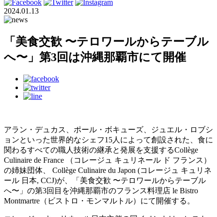
2024.01.13
「美⻝交歓 〜テロワールからテーブル
へ〜」第3回は沖縄那覇市にて開催
アラン・デュカス、ポール・ボキューズ、ジュエル・ロブシ
ョンといった世界的なシェフ15人によって創設された、食に
関わるすべての職人技術の継承と発展を支援するCollège
Culinaire de France （コレージュ キュリネール ド フランス）
の姉妹団体、 Collège Culinaire du Japon (コレージュ キュリネ
ール 日本, CCJ)が、「美⻝交歓 〜テロワールからテーブル
へ〜」の第3回目を沖縄那覇市のフランス料理店 le Bistro
Montmartre（ビストロ・モンマルトル）にて開催する。