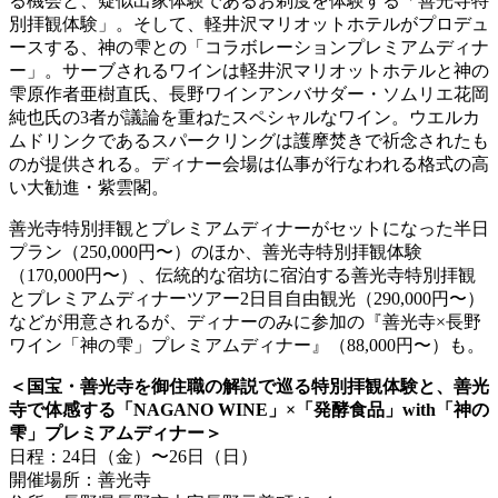
る機会と、疑似出家体験であるお剃度を体験する「善光寺特
別拝観体験」。そして、軽井沢マリオットホテルがプロデュ
ースする、神の雫との「コラボレーションプレミアムディナ
ー」。サーブされるワインは軽井沢マリオットホテルと神の
雫原作者亜樹直氏、長野ワインアンバサダー・ソムリエ花岡
純也氏の3者が議論を重ねたスペシャルなワイン。ウエルカ
ムドリンクであるスパークリングは護摩焚きで祈念されたも
のが提供される。ディナー会場は仏事が行なわれる格式の高
い大勧進・紫雲閣。
善光寺特別拝観とプレミアムディナーがセットになった半日
プラン（250,000円〜）のほか、善光寺特別拝観体験
（170,000円〜）、伝統的な宿坊に宿泊する善光寺特別拝観
とプレミアムディナーツアー2日目自由観光（290,000円〜）
などが用意されるが、ディナーのみに参加の『善光寺×長野
ワイン「神の雫」プレミアムディナー』（88,000円〜）も。
＜国宝・善光寺を御住職の解説で巡る特別拝観体験と、善光
寺で体感する「NAGANO WINE」×「発酵食品」with「神の
雫」プレミアムディナー＞
日程：24日（金）〜26日（日）
開催場所：善光寺