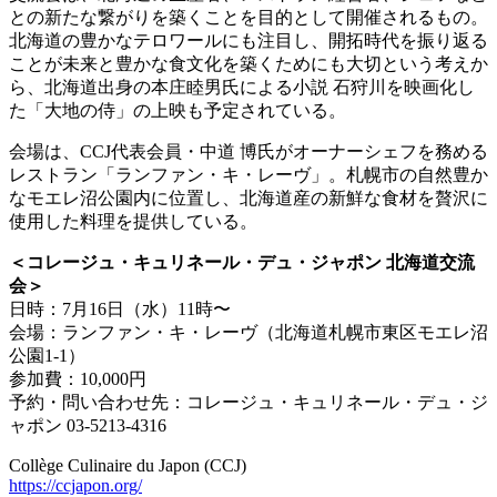
との新たな繋がりを築くことを目的として開催されるもの。
北海道の豊かなテロワールにも注目し、開拓時代を振り返る
ことが未来と豊かな食文化を築くためにも大切という考えか
ら、北海道出身の本庄睦男氏による小説 石狩川を映画化し
た「大地の侍」の上映も予定されている。
会場は、CCJ代表会員・中道 博氏がオーナーシェフを務める
レストラン「ランファン・キ・レーヴ」。札幌市の自然豊か
なモエレ沼公園内に位置し、北海道産の新鮮な食材を贅沢に
使用した料理を提供している。
＜コレージュ・キュリネール・デュ・ジャポン 北海道交流
会＞
日時：7月16日（水）11時〜
会場：ランファン・キ・レーヴ（北海道札幌市東区モエレ沼
公園1-1）
参加費：10,000円
予約・問い合わせ先：コレージュ・キュリネール・デュ・ジ
ャポン 03-5213-4316
Collège Culinaire du Japon (CCJ)
https://ccjapon.org/