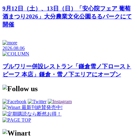
9月12日（土）、13日（日）「安心院フェア 葡萄
酒まつり2026」大分農業文化公園るるパークにて
開催
2026.08.06
ブルワリー併設レストラン「鎌倉雪ノ下ロースト
ビーフ 本店」鎌倉・雪ノ下エリアにオープン