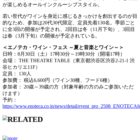
が楽しめるオールインクルーシブスタイル。
若い世代がワインを身近に感じるきっかけを創出するのが目
的なため、参加は20代30代限定、定員先着130名。季節ごと
に全3回の開催が予定され、2回目は冬（11月下旬）、3回目
は春（3月下旬）の開催が予定されている。
＜エノテカ・ワイン・フェス ～夏と音楽とワイン～＞
日時：8月30日（土）17時30分～19時30分（開場17時）
会場： THE THEATRE TABLE（東京都渋谷区渋谷2-21-1 渋
谷ヒカリエ11F）
定員： 130人
参加費： 税込6,600円（ワイン30種、フード6種）
参加者： 20歳～39歳の方（対象年齢の方のみご参加いただ
けます）
予約：
https://www.enoteca.co.jp/news/detail/event_pro_2508_ENOTECAf