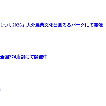
酒まつり2026」大分農業文化公園るるパークにて開催
26）」全国274店舗にて開催中
催