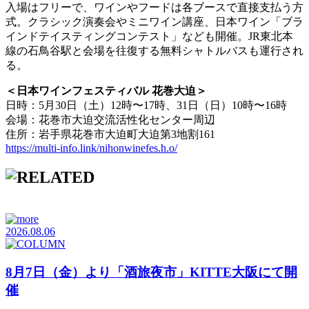
入場はフリーで、ワインやフードは各ブースで直接支払う方
式。クラシック演奏会やミニワイン講座、日本ワイン「ブラ
インドテイスティングコンテスト」なども開催。JR東北本
線の石鳥谷駅と会場を往復する無料シャトルバスも運行され
る。
＜日本ワインフェスティバル 花巻大迫＞
日時：5月30日（土）12時〜17時、31日（日）10時〜16時
会場：花巻市大迫交流活性化センター周辺
住所：岩手県花巻市大迫町大迫第3地割161
https://multi-info.link/nihonwinefes.h.o/
2026.08.06
8月7日（金）より「酒旅夜市」KITTE大阪にて開
催