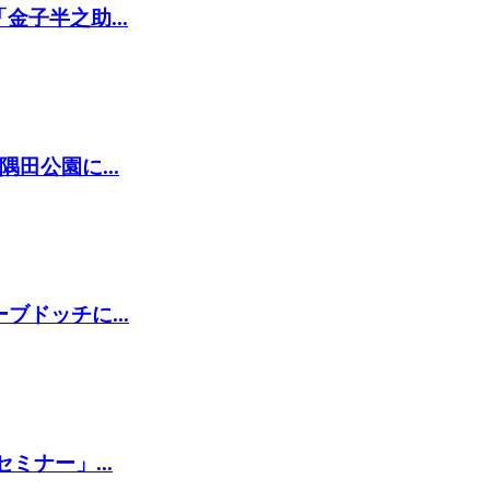
子半之助...
田公園に...
ドッチに...
ミナー」...