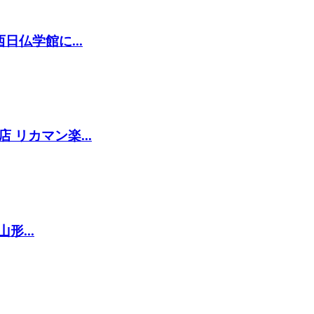
仏学館に...
リカマン楽...
形...