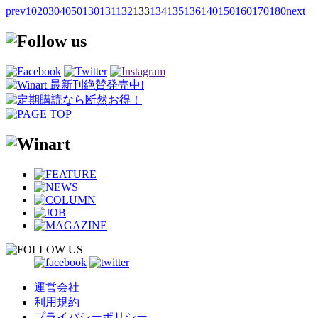
prev
10
20
30
40
50
130
131
132
133
134
135
136
140
150
160
170
180
next
運営会社
利用規約
プライバシーポリシー