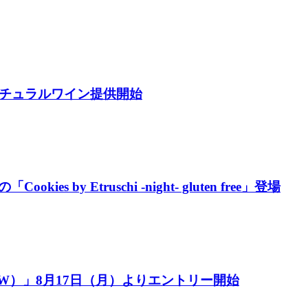
ナチュラルワイン提供開始
y Etruschi -night- gluten free」登場
/W）」8月17日（月）よりエントリー開始