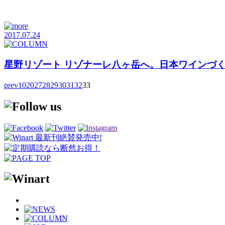
2017.07.24
星野リゾート リゾナーレ八ヶ岳へ。日本ワインづく
prev
10
20
27
28
29
30
31
32
33