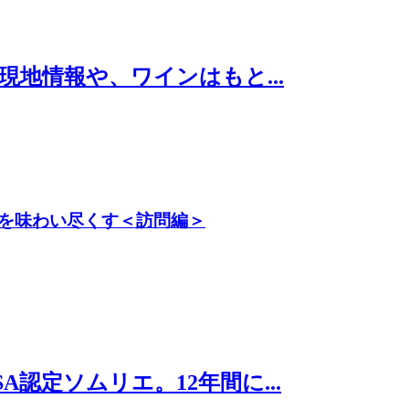
現地情報や、ワインはもと...
を味わい尽くす＜訪問編＞
認定ソムリエ。12年間に...