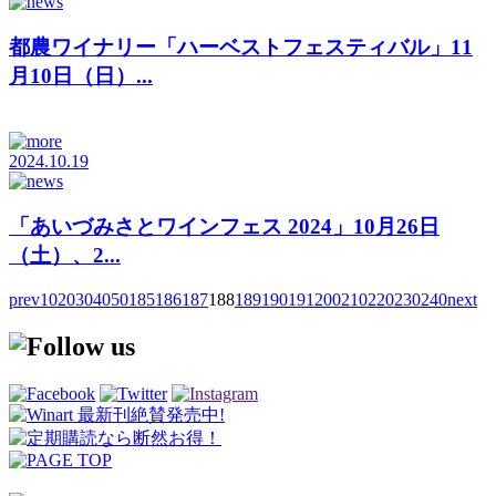
都農ワイナリー「ハーベストフェスティバル」11
月10日（日）...
2024.10.19
「あいづみさとワインフェス 2024」10月26日
（土）、2...
prev
10
20
30
40
50
185
186
187
188
189
190
191
200
210
220
230
240
next