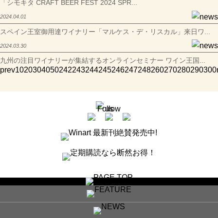
「シモキタ CRAFT BEER FEST 2024 SPR...
2024.04.01
スペイン王室御用達ワイナリー「マルケス・デ・リスカル」来日ワ...
2024.03.30
九州の注目ワイナリーが集結するオンラインセミナー ワイン王国...
prev
10
20
30
40
50
242
243
244
245
246
247
248
260
270
280
290
300