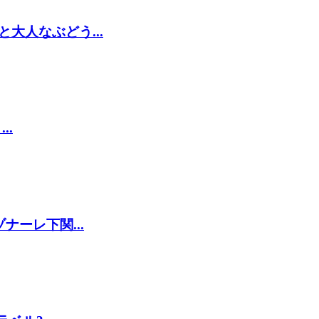
大人なぶどう...
..
ーレ下関...