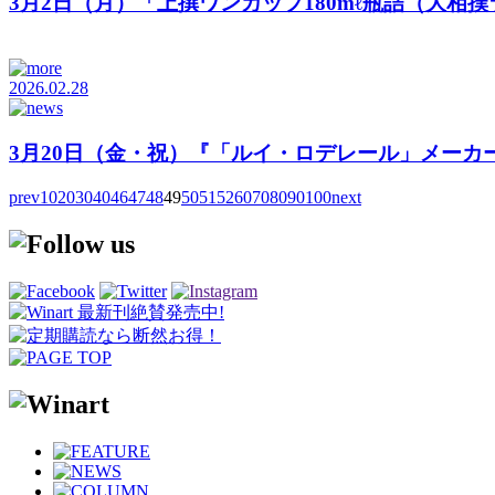
3月2日（月）「上撰ワンカップ180mℓ瓶詰（大相撲ラベ
2026.02.28
3月20日（金・祝）​『「ルイ・ロデレール」メーカー
prev
10
20
30
40
46
47
48
49
50
51
52
60
70
80
90
100
next