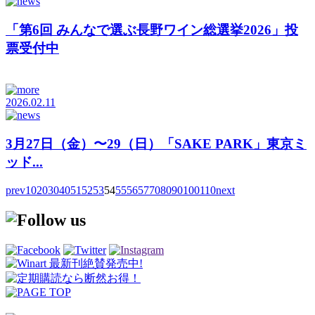
「第6回 みんなで選ぶ長野ワイン総選挙2026」投
票受付中
2026.02.11
3月27日（金）〜29（日）「SAKE PARK」東京ミ
ッド...
prev
10
20
30
40
51
52
53
54
55
56
57
70
80
90
100
110
next