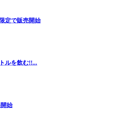
限定で販売開始
を飲む!!...
売開始