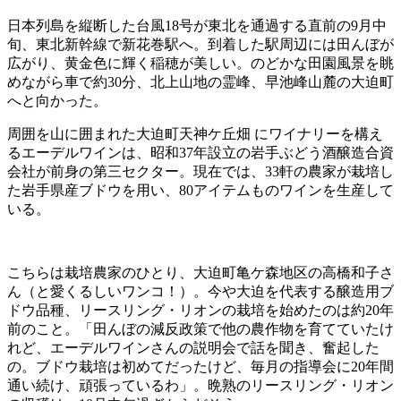
日本列島を縦断した台風18号が東北を通過する直前の9月中
旬、東北新幹線で新花巻駅へ。到着した駅周辺には田んぼが
広がり、黄金色に輝く稲穂が美しい。のどかな田園風景を眺
めながら車で約30分、北上山地の霊峰、早池峰山麓の大迫町
へと向かった。
周囲を山に囲まれた大迫町天神ケ丘畑 にワイナリーを構え
るエーデルワインは、昭和37年設立の岩手ぶどう酒醸造合資
会社が前身の第三セクター。現在では、33軒の農家が栽培し
た岩手県産ブドウを用い、80アイテムものワインを生産して
いる。
こちらは栽培農家のひとり、大迫町亀ケ森地区の高橋和子さ
ん（と愛くるしいワンコ！）。今や大迫を代表する醸造用ブ
ドウ品種、リースリング・リオンの栽培を始めたのは約20年
前のこと。「田んぼの減反政策で他の農作物を育てていたけ
れど、エーデルワインさんの説明会で話を聞き、奮起した
の。ブドウ栽培は初めてだったけど、毎月の指導会に20年間
通い続け、頑張っているわ」。晩熟のリースリング・リオン