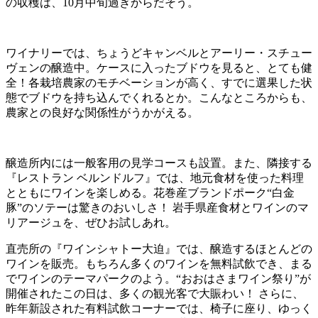
の収穫は、10月中旬過ぎからだそう。
ワイナリーでは、ちょうどキャンベルとアーリー・スチュー
ヴェンの醸造中。ケースに入ったブドウを見ると、とても健
全！各栽培農家のモチベーションが高く、すでに選果した状
態でブドウを持ち込んでくれるとか。こんなところからも、
農家との良好な関係性がうかがえる。
醸造所内には一般客用の見学コースも設置。また、隣接する
『レストラン ベルンドルフ』では、地元食材を使った料理
とともにワインを楽しめる。花巻産ブランドポーク“白金
豚”のソテーは驚きのおいしさ！ 岩手県産食材とワインのマ
リアージュを、ぜひお試しあれ。
直売所の『ワインシャトー大迫』では、醸造するほとんどの
ワインを販売。もちろん多くのワインを無料試飲でき、まる
でワインのテーマパークのよう。“おおはさまワイン祭り”が
開催されたこの日は、多くの観光客で大賑わい！ さらに、
昨年新設された有料試飲コーナーでは、椅子に座り、ゆっく