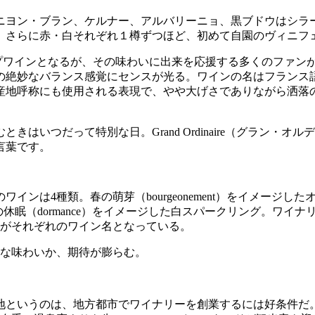
ニヨン・ブラン、ケルナー、アルバリーニョ、黒ブドウはシラ
き、さらに赤・白それぞれ１樽ずつほど、初めて自園のヴィニフ
ップワインとなるが、その味わいに出来を応援する多くのファン
なバランス感覚にセンスが光る。ワインの名はフランス語で“偉大な
産地呼称にも使用される表現で、やや大げさでありながら洒落
はいつだって特別な日。Grand Ordinaire（グラン・
言葉です。
4種類。春の萌芽（bourgeonement）をイメージしたオレン
冬の休眠（dormance）をイメージした白スパークリング。ワイ
語がそれぞれのワイン名となっている。
んな味わいか、期待が膨らむ。
地というのは、地方都市でワイナリーを創業するには好条件だ。