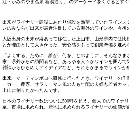
迎・かみのやま温泉 新湯通り」 のアーケードをくぐるとす
出来がワイナリー建設にあたり併設を熱望していたワインスタ
ンのみならず出来が最近注目している海外のワインや、今後
大阪出身の出来が縁あって移住した上山市。山形県内では比
とが理由として大きかった。安心感をもって創業準備を進め
「よくする」ために、誰が、何を、どのように、そんなさま
家、県外からの訪問者など、あらゆる人々がワインを囲んで
雑談からひらめくアイディアなど、それらがまるでワインが
出来
マーティンボロへ研修に行ったとき、ワイナリーの作
ーカー、農家、サラリーマン風の人も年配の夫婦も若者カッ
上山に創りたかったんです。
日本のワイナリー数はついに500軒を超え、個人でのワイナ
至。市場に求められ、産地に求められるワイナリーの価値が必