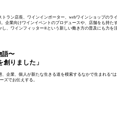
トラン店長、ワインインポーター、webワインショップのライ
録。企業向けワインイベントのプロデュースや、店舗をも持た
ッター®という新しい働き方の普及にも力を注ぐ。 https://www.
物語〜
を創りました」
業態、企業、個人が新たな生きる道を模索するなかで生まれる“
リーズでお伝えする。