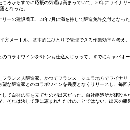
たころからすでに応援の気運は高まっていて、20年にワイナ
話題となった。
ナリーの建設着工、23年7月に満を持して醸造免許交付となっ
80平方メートル。基本的にひとりで管理できる作業効率を考え
とのコラボワインを6トンも仕込んじゃって、すでにキャパオ
たフランス人醸造家。かつてフランス・ジュラ地方でワイナリ
の有望な醸造家とのコラボワインを幾度となくリリースし、毎回
ーとして白羽の矢を立てたのが出来だった。自社醸造所が建設さ
が、それは決して運に恵まれただけのことではない。出来の醸