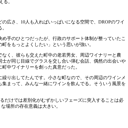
える。
の広さ、10人も入ればいっぱいになる空間で、DROPのワイ
る。
決め手のひとつだったが、行政のサポート体制が整っていたこ
の町をもっとよくしたい」という思いが強い。
でなく、彼らも交えた町中の老若男女、周辺ワイナリーと農
同士が同じ目線でグラスを交し合い弾む会話、偶然の出会いや
に町中ワイナリーを創った真意だった。
に繰り出してたんです。小さな町なので、その周辺のワインメ
も集まって、みんな一緒にワインを飲んでる。そういう風景を
するだけでは差別化がむずかしいフェーズに突入することは必
うな場所の存在意義は大きい。