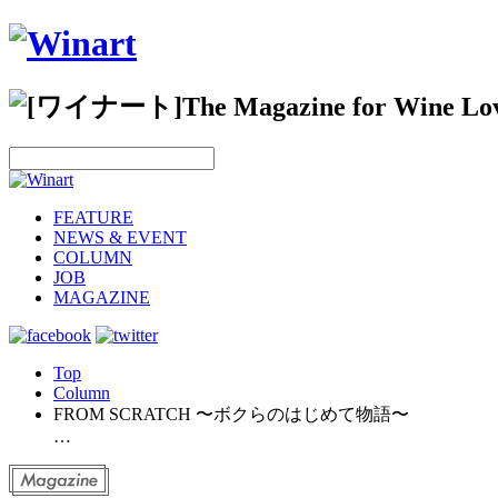
FEATURE
NEWS & EVENT
COLUMN
JOB
MAGAZINE
Top
Column
FROM SCRATCH 〜ボクらのはじめて物語〜
…