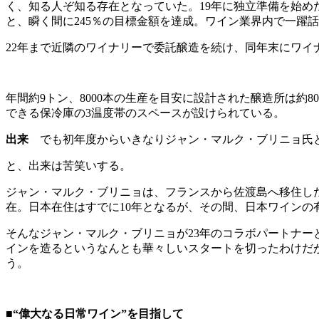
く、知る人ぞ知る存在となっていた。19年に独立準備を始め
と、瞬く間に245％の目標金額を達成。ワイン業界内で一躍
22年まで近隣のワイナリーで委託醸造を続け、同年末にワイ
年間約9トン、8000本の生産を目安に設計された醸造所は約
できる保冷庫の3温度帯のスペースが設けられている。
出来
でも初年度からいきなりジャン・マルク・ブリニョ氏
と、出来は苦笑いする。
ジャン・マルク・ブリニョは、フランスから佐渡島へ移住し
在。日本在住はすでに10年となるが、その間、日本ワイン
そんなジャン・マルク・ブリニョが23年のコラボパートナ
インを造るというなんとも華々しいスタートを切ったわけだ
う。
■“偉大なる日常ワイン”を目指して