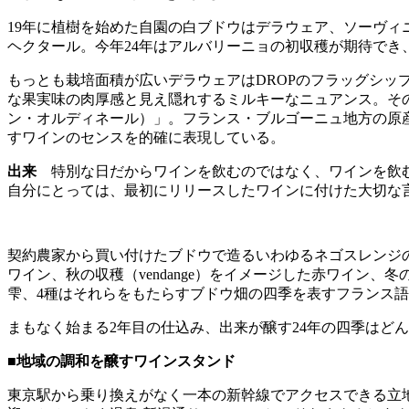
19年に植樹を始めた自園の白ブドウはデラウェア、ソーヴィ
ヘクタール。今年24年はアルバリーニョの初収穫が期待で
もっとも栽培面積が広いデラウェアはDROPのフラッグシ
な果実味の肉厚感と見え隠れするミルキーなニュアンス。その絶妙
ン・オルディネール）」。フランス・ブルゴーニュ地方の原
すワインのセンスを的確に表現している。
出来
特別な日だからワインを飲むのではなく、ワインを飲むとき
自分にとっては、最初にリリースしたワインに付けた大切な
契約農家から買い付けたブドウで造るいわゆるネゴスレンジのワインは
ワイン、秋の収穫（vendange）をイメージした赤ワイン、
雫、4種はそれらをもたらすブドウ畑の四季を表すフランス
まもなく始まる2年目の仕込み、出来が醸す24年の四季はど
■地域の調和を醸すワインスタンド
東京駅から乗り換えがなく一本の新幹線でアクセスできる立