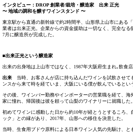
インタビュー：DROP 創業者/栽培・醸造家 出来 正光
〜 地域の調和を醸すワインスタンド 〜
東京駅から直通の新幹線で約2時間半、山形県上山市にある「
業者は出来正光。企業からの資金援助は一切なく、完全なる個
7月に醸造所が完成した。
■出来正光という醸造家
出来の出身地は上山市ではなく、1987年大阪府生まれ｡飲
出来
当時、お客さんが店に持ち込んだワインを試飲させても
ンスから来て時を経ていま、大阪にいる僕が飲んでいるとい
その後、ワインバー勤務やインポーターの営業職を経て、海
家に憧れ、帰国後は彼を頼って山梨のワイナリーに就職した
初めてワインに感動した日から約10年が経とうとするころ
ック」との縁があり、2017年、山形への移住を決意した。
当時、生食用ブドウ原料による日本ワイン人気の先駆け、と