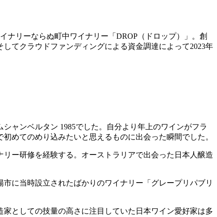
イナリーならぬ町中ワイナリー「DROP（ドロップ）」。創
してクラウドファンディングによる資金調達によって2023年
ャンベルタン 1985でした。自分より年上のワインがフラ
で初めてのめり込みたいと思えるものに出会った瞬間でした。
ナリー研修を経験する。オーストラリアで出会った日本人醸造
陽市に当時設立されたばかりのワイナリー「グレープリパブリ
造家としての技量の高さに注目していた日本ワイン愛好家は多