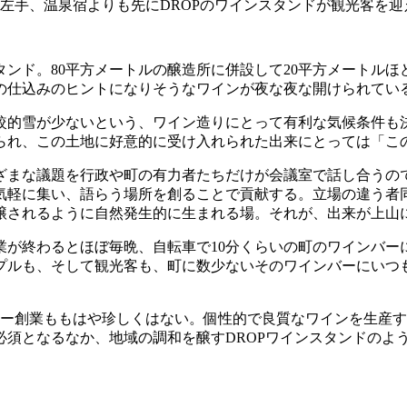
ぐ左手、温泉宿よりも先にDROPのワインスタンドが観光客を迎
ンド。80平方メートルの醸造所に併設して20平方メートルほど
の仕込みのヒントになりそうなワインが夜な夜な開けられてい
較的雪が少ないという、ワイン造りにとって有利な気候条件も
られ、この土地に好意的に受け入れられた出来にとっては「こ
ざまな議題を行政や町の有力者たちだけが会議室で話し合うの
気軽に集い、語らう場所を創ることで貢献する。立場の違う者
醸されるように自然発生的に生まれる場。それが、出来が上山
業が終わるとほぼ毎晩、自転車で10分くらいの町のワインバー
プルも、そして観光客も、町に数少ないそのワインバーにいつ
リー創業ももはや珍しくはない。個性的で良質なワインを生産
須となるなか、地域の調和を醸すDROPワインスタンドのよ