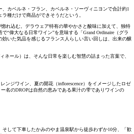
ー、カベルネ・フラン、カベルネ・ソーヴィニヨンで合計約1
ェラ種だけで商品ができそうだという。
が惚れ込む。デラウェア特有の華やかさと酸味に加えて、独特
る日常ワイン”を意味する「Grand Ordinaire（グラ
の効いた気品を感じるフランス人らしい言い回しは、出来の醸
オルディネール）は、そんな日常を楽しむ智慧の詰まった言葉で、
ジワイン、夏の開花（inflorescence）をイメージしたロゼ
ナリー名のDROPは自然の恵みである果汁の雫でありワインの
そして下車したかみのやま温泉駅から徒歩わずか10分、「歓