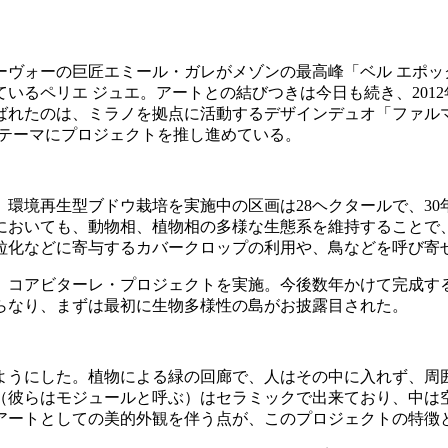
ーヴォーの巨匠エミール・ガレがメゾンの最高峰「ベル エポッ
いるペリエ ジュエ。アートとの結びつきは今日も続き、201
ばれたのは、ミラノを拠点に活動するデザインデュオ「ファル
生」をテーマにプロジェクトを推し進めている。
在、環境再生型ブドウ栽培を実施中の区画は28ヘクタールで、3
においても、動物相、植物相の多様な生態系を維持することで
粒化などに寄与するカバークロップの利用や、鳥などを呼び寄
、コアビターレ・プロジェクトを実施。今後数年かけて完成す
らなり、まずは最初に生物多様性の島がお披露目された。
ようにした。植物による緑の回廊で、人はその中に入れず、周
（彼らはモジュールと呼ぶ）はセラミックで出来ており、中は
アートとしての美的外観を伴う点が、このプロジェクトの特徴