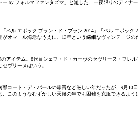
ー by フォルマファンタズマ」と題した、一夜限りのディナ
ベル エポック ブラン・ド・ブラン 2014」「ベル エポック 2
理がオマール海老なうえに、13年という繊細なヴィンテージの
定発売のアイテム。8代目シェフ・ド・カーヴのセヴリーヌ・フ
とセヴリーヌはいう。
南部コート・デ・バールの霜害など厳しい年だったが、9月10
ば、このようなむずかしい天候の年でも困難を克服できるよう