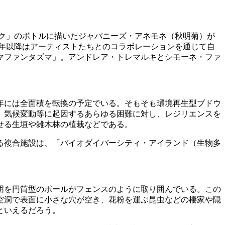
ク」のボトルに描いたジャパニーズ・アネモネ（秋明菊）が
2年以降はアーティストたちとのコラボレーションを通じて自
マファンタズマ」。アンドレア・トレマルキとシモーネ・ファ
0年には全面積を転換の予定でいる。そもそも環境再生型ブドウ
、気候変動等に起因するあらゆる困難に対し、レジリエンスを
せる生垣や雑木林の植栽などである。
る複合施設は、「バイオダイバーシティ・アイランド（生物多
囲を円筒型のポールがフェンスのように取り囲んでいる。この
空洞で表面に小さな穴が空き、花粉を運ぶ昆虫などの棲家や隠
といえるだろう。