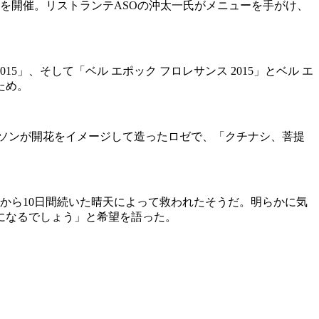
ーを開催。リストランテASOの沖太一氏がメニューを手がけ、
015」、そして「ベル エポック フロレサンス 2015」とベル エ
ため。
レルソンが開花をイメージして造ったロゼで、「クチナシ、菩提
日から10日間続いた晴天によって救われたそうだ。明らかに気
になるでしょう」と希望を語った。