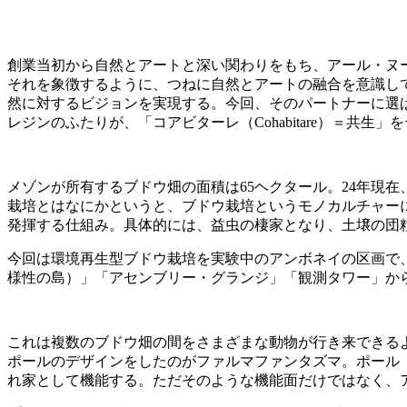
創業当初から自然とアートと深い関わりをもち、アール・ヌ
それを象徴するように、つねに自然とアートの融合を意識して
然に対するビジョンを実現する。今回、そのパートナーに選
レジンのふたりが、「コアビターレ（Cohabitare）＝共
メゾンが所有するブドウ畑の面積は65ヘクタール。24年現
栽培とはなにかというと、ブドウ栽培というモノカルチャー
発揮する仕組み。具体的には、益虫の棲家となり、土壌の団
今回は環境再生型ブドウ栽培を実験中のアンボネイの区画で
様性の島）」「アセンブリー・グランジ」「観測タワー」か
これは複数のブドウ畑の間をさまざまな動物が行き来できる
ポールのデザインをしたのがファルマファンタズマ。ポール
れ家として機能する。ただそのような機能面だけではなく、