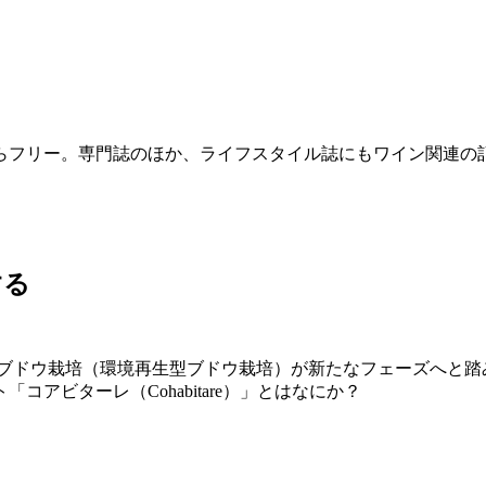
からフリー。専門誌のほか、ライフスタイル誌にもワイン関連
する
ヴブドウ栽培（環境再生型ブドウ栽培）が新たなフェーズへと
アビターレ（Cohabitare）」とはなにか？